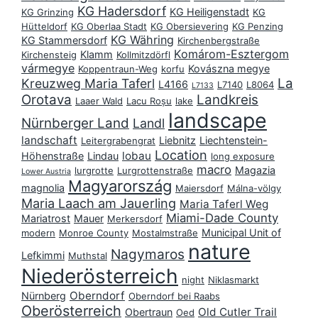
KG Hadersdorf
KG Heiligenstadt
KG Grinzing
KG
Hütteldorf
KG Oberlaa Stadt
KG Obersievering
KG Penzing
KG Währing
KG Stammersdorf
Kirchenbergstraße
Komárom-Esztergom
Klamm
Kirchensteig
Kollmitzdörfl
vármegye
Kovászna megye
Koppentraun-Weg
korfu
La
Kreuzweg Maria Taferl
L4166
L7140
L8064
L7133
Orotava
Landkreis
Laaer Wald
Lacu Roșu
lake
landscape
Nürnberger Land
Landl
landschaft
Liebnitz
Liechtenstein-
Leitergrabengrat
Location
lobau
Höhenstraße
Lindau
long exposure
macro
Magazia
lurgrotte
Lurgrottenstraße
Lower Austria
Magyarország
magnolia
Maiersdorf
Málna-völgy
Maria Laach am Jauerling
Maria Taferl Weg
Miami-Dade County
Mariatrost
Mauer
Merkersdorf
Municipal Unit of
modern
Monroe County
Mostalmstraße
nature
Nagymaros
Lefkimmi
Muthstal
Niederösterreich
night
Niklasmarkt
Oberndorf
Nürnberg
Oberndorf bei Raabs
Oberösterreich
Old Cutler Trail
Obertraun
Oed