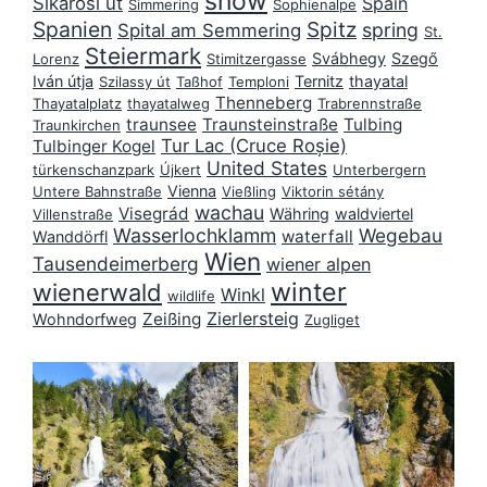
snow
Sikárosi út
Spain
Simmering
Sophienalpe
Spanien
Spitz
spring
Spital am Semmering
St.
Steiermark
Svábhegy
Szegő
Lorenz
Stimitzergasse
Iván útja
Ternitz
thayatal
Szilassy út
Taßhof
Temploni
Thenneberg
Thayatalplatz
thayatalweg
Trabrennstraße
traunsee
Traunsteinstraße
Tulbing
Traunkirchen
Tur Lac (Cruce Roșie)
Tulbinger Kogel
United States
türkenschanzpark
Újkert
Unterbergern
Vienna
Untere Bahnstraße
Vießling
Viktorin sétány
wachau
Visegrád
Währing
waldviertel
Villenstraße
Wasserlochklamm
Wegebau
waterfall
Wanddörfl
Wien
Tausendeimerberg
wiener alpen
winter
wienerwald
Winkl
wildlife
Zierlersteig
Zeißing
Wohndorfweg
Zugliget