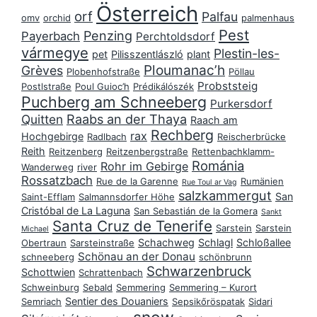
Österreich
orf
Palfau
omv
orchid
palmenhaus
Pest
Penzing
Payerbach
Perchtoldsdorf
vármegye
Plestin-les-
pet
Pilisszentlászló
plant
Ploumanac’h
Grèves
Plobenhofstraße
Pöllau
Probststeig
Postlstraße
Poul Guioc’h
Prédikálószék
Puchberg am Schneeberg
Purkersdorf
Raabs an der Thaya
Quitten
Raach am
Rechberg
rax
Hochgebirge
Radlbach
Reischerbrücke
Reith
Reitzenberg
Reitzenbergstraße
Rettenbachklamm-
Románia
Rohr im Gebirge
Wanderweg
river
Rossatzbach
Rue de la Garenne
Rumänien
Rue Toul ar Vag
salzkammergut
San
Saint-Efflam
Salmannsdorfer Höhe
Cristóbal de La Laguna
San Sebastián de la Gomera
Sankt
Santa Cruz de Tenerife
Sarstein
Sarstein
Michael
Schachweg
Schlagl
Schloßallee
Obertraun
Sarsteinstraße
Schönau an der Donau
schneeberg
schönbrunn
Schwarzenbruck
Schottwien
Schrattenbach
Schweinburg
Sebald
Semmering
Semmering – Kurort
Sentier des Douaniers
Semriach
Sepsikőröspatak
Sidari