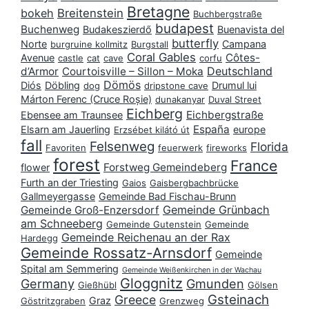
Bretagne
bokeh
Breitenstein
Buchbergstraße
budapest
Buchenweg
Budakeszierdő
Buenavista del
butterfly
Norte
Campana
burgruine kollmitz
Burgstall
Coral Gables
Côtes-
Avenue
castle
cat
cave
corfu
Deutschland
d’Armor
Courtoisville – Sillon – Moka
Dömös
Diós
Döbling
Drumul lui
dog
dripstone cave
Márton Ferenc (Cruce Roșie)
dunakanyar
Duval Street
Eichberg
Eichbergstraße
Ebensee am Traunsee
España
Elsarn am Jauerling
europe
Erzsébet kilátó út
fall
Felsenweg
Florida
Favoriten
feuerwerk
fireworks
forest
France
Forstweg Gemeindeberg
flower
Furth an der Triesting
Gaios
Gaisbergbachbrücke
Gallmeyergasse
Gemeinde Bad Fischau-Brunn
Gemeinde Grünbach
Gemeinde Groß-Enzersdorf
am Schneeberg
Gemeinde Gutenstein
Gemeinde
Gemeinde Reichenau an der Rax
Hardegg
Gemeinde Rossatz-Arnsdorf
Gemeinde
Spital am Semmering
Gemeinde Weißenkirchen in der Wachau
Gloggnitz
Germany
Gmunden
Gießhübl
Gölsen
Gsteinach
Greece
Graz
Göstritzgraben
Grenzweg