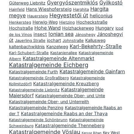
Gyergyószentmiklós
Gyilkostó
Güterweg Liebnitz
Hargita
Hans Wieshofersteig
Hainfeld
Harghita
Hegyestetői út
megye
heliconius
Hauersteig
Herwig-Weg
Hocheckstraße
Henkersteg
Hietzing
Hohe Wand
Hungary
Hochstraße
Holzhackerweg
Icod
Ionian sea
Jánoshegyi
insect
de los Vinos
Jánoshegy
út
jochart
Kallusweg
Jauerling Straße
Johnstraße
Karl-Bekehrty-Straße
kaltenbachwildnis
Kanzelweg
Karl-Schubert-Straße
Kastanienallee
Katastralgemeinde
Katastralgemeinde Altenmarkt
Albern
Katastralgemeinde Eichberg
Katastralgemeinde Gainfarn
Katastralgemeinde Furth
Katastralgemeinde Großraßberg
Katastralgemeinde
Katastralgemeinde Kreuzberg
Kollmitzdörfl
Katastralgemeinde
Katastralgemeinde Liebnitz
Maiersdorf
Katastralgemeinde Ober- und Unte
Katastralgemeinde Ober- und Unterreith
Katastralgemeinde Penzing
Katastralgemeinde Raabs an
Katastralgemeinde Raabs an der Thaya
der T
Katastralgemeinde Schönbrunn
Katastralgemeinde
Katastralgemeinde Thenneberg
Schweinburg
Katastralgemeinde Vöslau
Key West
Kercoz Bihan