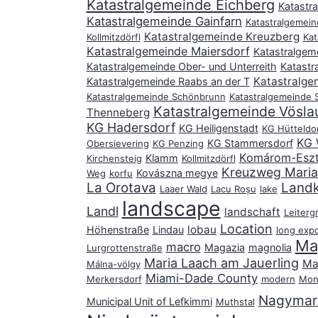
Katastralgemeinde Eichberg
Katastr
Katastralgemeinde Gainfarn
Katastralgemei
Katastralgemeinde Kreuzberg
Kollmitzdörfl
Kat
Katastralgemeinde Maiersdorf
Katastralgem
Katastralgemeinde Ober- und Unterreith
Katastr
Katastralge
Katastralgemeinde Raabs an der T
Katastralgemeinde Schönbrunn
Katastralgemeinde
Katastralgemeinde Vösla
Thenneberg
KG Hadersdorf
KG Heiligenstadt
KG Hütteldo
KG 
KG Stammersdorf
Obersievering
KG Penzing
Komárom-Esz
Klamm
Kirchensteig
Kollmitzdörfl
Kreuzweg Maria 
Kovászna megye
Weg
korfu
La Orotava
Landk
Laaer Wald
Lacu Roșu
lake
landscape
Landl
landschaft
Leiterg
Location
lobau
Höhenstraße
Lindau
long exp
Ma
macro
Magazia
magnolia
Lurgrottenstraße
Maria Laach am Jauerling
Ma
Málna-völgy
Miami-Dade County
Merkersdorf
modern
Mon
Nagymar
Municipal Unit of Lefkimmi
Muthstal