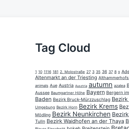
Tag Cloud
Ade
36
1
10
1116
181
2. Molostraße
27
3
35
37
8
9
Altenmarkt an der Triesting
Althammerhofs
autumn
Austria
Aue
animals
azalea
Ausztria
Bayern
Bergern im
Aussee
Baumgartner Höhe
Bezir
Baden
Bezirk Bruck-Mürzzuschlag
Bezirk Krems
Bez
Umgebung
Bezirk Horn
Bezirk Neunkirchen
Bezirk
Mödling
Bezirk Waidhofen an der Thaya
B
Tulln
Breta
bokeh
Breitenstein
Blauer Einschnitt