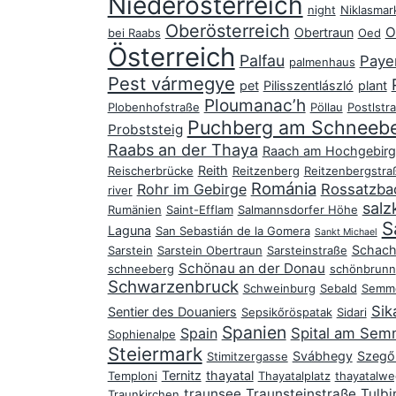
Niederösterreich
night
Niklasmar
Oberösterreich
O
Obertraun
bei Raabs
Oed
Österreich
Palfau
Paye
palmenhaus
Pest vármegye
pet
Pilisszentlászló
plant
Ploumanac’h
Plobenhofstraße
Pöllau
Postlstr
Puchberg am Schneeb
Probststeig
Raabs an der Thaya
Raach am Hochgebirg
Reith
Reischerbrücke
Reitzenberg
Reitzenbergstra
Románia
Rohr im Gebirge
Rossatzba
river
sal
Rumänien
Saint-Efflam
Salmannsdorfer Höhe
S
Laguna
San Sebastián de la Gomera
Sankt Michael
Schac
Sarstein
Sarstein Obertraun
Sarsteinstraße
Schönau an der Donau
schneeberg
schönbrunn
Schwarzenbruck
Schweinburg
Sebald
Semme
Sik
Sentier des Douaniers
Sepsikőröspatak
Sidari
Spanien
Spain
Spital am Sem
Sophienalpe
Steiermark
Svábhegy
Szegő 
Stimitzergasse
Ternitz
thayatal
Temploni
Thayatalplatz
thayatalwe
traunsee
Traunsteinstraße
Tulbi
Traunkirchen