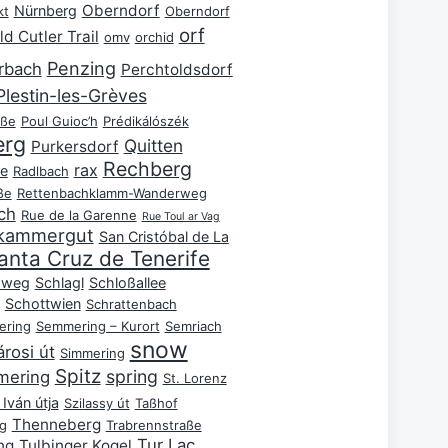
Oberndorf
Nürnberg
kt
Oberndorf
orf
ld Cutler Trail
omv
orchid
Penzing
rbach
Perchtoldsdorf
Plestin-les-Grèves
aße
Poul Guioc’h
Prédikálószék
erg
Quitten
Purkersdorf
Rechberg
rax
e
Radlbach
ße
Rettenbachklamm-Wanderweg
ch
Rue de la Garenne
Rue Toul ar Vag
zkammergut
San Cristóbal de La
anta Cruz de Tenerife
hweg
Schlagl
Schloßallee
Schottwien
Schrattenbach
ring
Semmering – Kurort
Semriach
snow
árosi út
Simmering
Spitz
spring
mering
St. Lorenz
Iván útja
Szilassy út
Taßhof
Thenneberg
g
Trabrennstraße
Tur Lac
ng
Tulbinger Kogel