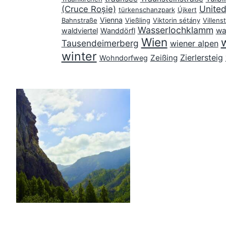
United
(Cruce Roșie)
türkenschanzpark
Újkert
Vienna
Bahnstraße
Vießling
Viktorin sétány
Villens
Wasserlochklamm
wa
waldviertel
Wanddörfl
Wien
Tausendeimerberg
wiener alpen
winter
Zierlersteig
Zeißing
Wohndorfweg