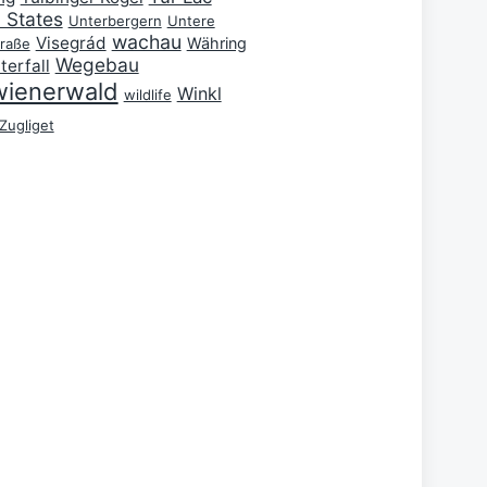
 States
Unterbergern
Untere
wachau
Visegrád
Währing
traße
Wegebau
terfall
wienerwald
Winkl
wildlife
Zugliget