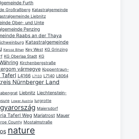
algemeinde Furth
nde Großraßberg
Katastralgemeinde
astralgemeinde Liebnitz
einde Ober- und Unte
algemeinde Penzing
meinde Raabs an der Thaya
Katastralgemeinde
 Schweinburg
u
Key West
KG Grinzing
Kercoz Bihan
rf
KG Oberlaa Stadt
KG
Währing
Kirchenbergstraße
tergom vármegye
Koppentraun-
Taferl
L4166
L7140
L8064
L7133
reis Nürnberger Land
Liebnitz
Liechtenstein-
rabengrat
osure
lurgrotte
Lower Austria
gyarország
Maiersdorf
ria Taferl Weg
Mariatrost
Mauer
roe County
Mostalmstraße
nature
os