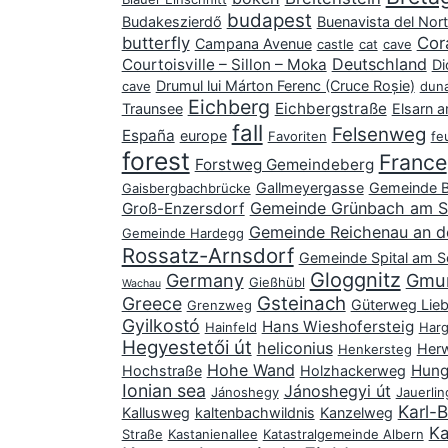
budapest
Budakeszierdő
Buenavista del Nor
butterfly
Cor
Campana Avenue
castle
cat
cave
Deutschland
Courtoisville – Sillon – Moka
Di
Drumul lui Márton Ferenc (Cruce Roșie)
cave
dun
Eichberg
Eichbergstraße
Traunsee
Elsarn a
fall
Felsenweg
España
europe
Favoriten
fe
forest
France
Forstweg Gemeindeberg
Gallmeyergasse
Gemeinde B
Gaisbergbachbrücke
Gemeinde Grünbach am S
Groß-Enzersdorf
Gemeinde Reichenau an d
Gemeinde Hardegg
Rossatz-Arnsdorf
Gemeinde Spital am 
Gloggnitz
Germany
Gmu
Gießhübl
Wachau
Gsteinach
Greece
Güterweg Lieb
Grenzweg
Gyilkostó
Hans Wieshofersteig
Hainfeld
Harg
Hegyestetői út
heliconius
Her
Henkersteg
Hohe Wand
Hung
Hochstraße
Holzhackerweg
Ionian sea
Jánoshegyi út
Jánoshegy
Jauerlin
Karl-
Kallusweg
kaltenbachwildnis
Kanzelweg
Ka
Straße
Kastanienallee
Katastralgemeinde Albern