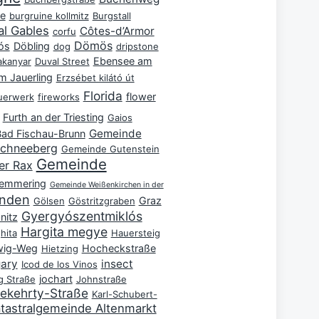
te
burgruine kollmitz
Burgstall
al Gables
Côtes-d’Armor
corfu
Dömös
ós
Döbling
dog
dripstone
Ebensee am
akanyar
Duval Street
m Jauerling
Erzsébet kilátó út
Florida
flower
uerwerk
fireworks
Furth an der Triesting
Gaios
Gemeinde
ad Fischau-Brunn
chneeberg
Gemeinde Gutenstein
Gemeinde
er Rax
Semmering
Gemeinde Weißenkirchen in der
nden
Graz
Gölsen
Göstritzgraben
Gyergyószentmiklós
nitz
Hargita megye
hita
Hauersteig
wig-Weg
Hocheckstraße
Hietzing
ary
insect
Icod de los Vinos
jochart
g Straße
Johnstraße
Bekehrty-Straße
Karl-Schubert-
tastralgemeinde Altenmarkt