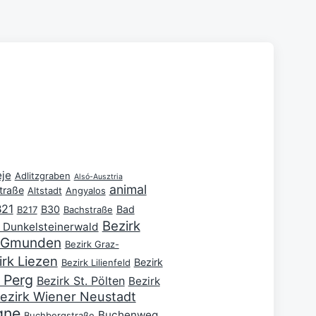
je
Adlitzgraben
Alsó-Ausztria
animal
traße
Altstadt
Angyalos
B21
B30
Bad
B217
Bachstraße
Bezirk
 Dunkelsteinerwald
k Gmunden
Bezirk Graz-
irk Liezen
Bezirk
Bezirk Lilienfeld
 Perg
Bezirk St. Pölten
Bezirk
ezirk Wiener Neustadt
gne
Buchenweg
Buchbergstraße