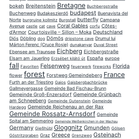
Bretagne
bokeh
Breitenstein
Buchbergstraße
budapest
Buchenweg
Budakeszierdő
Buenavista del
butterfly
Norte
Campana
burgruine kollmitz
Burgstall
Coral Gables
Côtes-
Avenue
castle
cat
cave
corfu
Deutschland
d’Armor
Courtoisville – Sillon – Moka
Dömös
Diós
Döbling
Drumul lui
dog
dripstone cave
Márton Ferenc (Cruce Roșie)
dunakanyar
Duval Street
Eichberg
Eichbergstraße
Ebensee am Traunsee
España
Elsarn am Jauerling
europe
Erzsébet kilátó út
fall
Felsenweg
Florida
Favoriten
feuerwerk
fireworks
forest
France
Forstweg Gemeindeberg
flower
Furth an der Triesting
Gaios
Gaisbergbachbrücke
Gallmeyergasse
Gemeinde Bad Fischau-Brunn
Gemeinde Grünbach
Gemeinde Groß-Enzersdorf
am Schneeberg
Gemeinde Gutenstein
Gemeinde
Gemeinde Reichenau an der Rax
Hardegg
Gemeinde Rossatz-Arnsdorf
Gemeinde
Spital am Semmering
Gemeinde Weißenkirchen in der Wachau
Gloggnitz
Germany
Gmunden
Gießhübl
Gölsen
Gsteinach
Greece
Graz
Göstritzgraben
Grenzweg