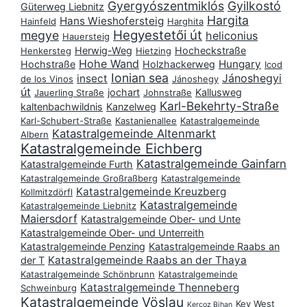
Gyergyószentmiklós
Gyilkostó
Güterweg Liebnitz
Hargita
Hans Wieshofersteig
Hainfeld
Harghita
Hegyestetői út
megye
heliconius
Hauersteig
Herwig-Weg
Hocheckstraße
Henkersteg
Hietzing
Hohe Wand
Hungary
Hochstraße
Holzhackerweg
Icod
Ionian sea
Jánoshegyi
insect
de los Vinos
Jánoshegy
út
jochart
Kallusweg
Jauerling Straße
Johnstraße
Karl-Bekehrty-Straße
kaltenbachwildnis
Kanzelweg
Karl-Schubert-Straße
Kastanienallee
Katastralgemeinde
Katastralgemeinde Altenmarkt
Albern
Katastralgemeinde Eichberg
Katastralgemeinde Gainfarn
Katastralgemeinde Furth
Katastralgemeinde Großraßberg
Katastralgemeinde
Katastralgemeinde Kreuzberg
Kollmitzdörfl
Katastralgemeinde
Katastralgemeinde Liebnitz
Maiersdorf
Katastralgemeinde Ober- und Unte
Katastralgemeinde Ober- und Unterreith
Katastralgemeinde Penzing
Katastralgemeinde Raabs an
Katastralgemeinde Raabs an der Thaya
der T
Katastralgemeinde Schönbrunn
Katastralgemeinde
Katastralgemeinde Thenneberg
Schweinburg
Katastralgemeinde Vöslau
Key West
Kercoz Bihan