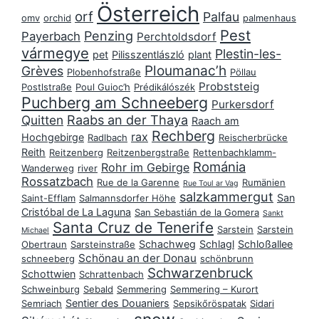
Österreich
orf
Palfau
omv
orchid
palmenhaus
Pest
Penzing
Payerbach
Perchtoldsdorf
vármegye
Plestin-les-
pet
Pilisszentlászló
plant
Ploumanac’h
Grèves
Plobenhofstraße
Pöllau
Probststeig
Postlstraße
Poul Guioc’h
Prédikálószék
Puchberg am Schneeberg
Purkersdorf
Raabs an der Thaya
Quitten
Raach am
Rechberg
rax
Hochgebirge
Radlbach
Reischerbrücke
Reith
Reitzenberg
Reitzenbergstraße
Rettenbachklamm-
Románia
Rohr im Gebirge
Wanderweg
river
Rossatzbach
Rue de la Garenne
Rumänien
Rue Toul ar Vag
salzkammergut
San
Saint-Efflam
Salmannsdorfer Höhe
Cristóbal de La Laguna
San Sebastián de la Gomera
Sankt
Santa Cruz de Tenerife
Sarstein
Sarstein
Michael
Schachweg
Schlagl
Schloßallee
Obertraun
Sarsteinstraße
Schönau an der Donau
schneeberg
schönbrunn
Schwarzenbruck
Schottwien
Schrattenbach
Schweinburg
Sebald
Semmering
Semmering – Kurort
Sentier des Douaniers
Semriach
Sepsikőröspatak
Sidari