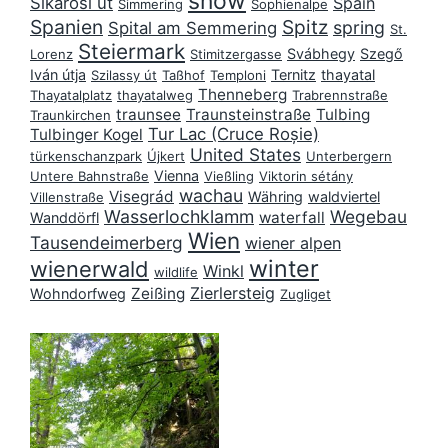
snow
Sikárosi út
Spain
Simmering
Sophienalpe
Spanien
Spitz
spring
Spital am Semmering
St.
Steiermark
Svábhegy
Szegő
Lorenz
Stimitzergasse
Iván útja
Ternitz
thayatal
Szilassy út
Taßhof
Temploni
Thenneberg
Thayatalplatz
thayatalweg
Trabrennstraße
traunsee
Traunsteinstraße
Tulbing
Traunkirchen
Tur Lac (Cruce Roșie)
Tulbinger Kogel
United States
türkenschanzpark
Újkert
Unterbergern
Vienna
Untere Bahnstraße
Vießling
Viktorin sétány
wachau
Visegrád
Währing
waldviertel
Villenstraße
Wasserlochklamm
Wegebau
waterfall
Wanddörfl
Wien
Tausendeimerberg
wiener alpen
winter
wienerwald
Winkl
wildlife
Zierlersteig
Zeißing
Wohndorfweg
Zugliget