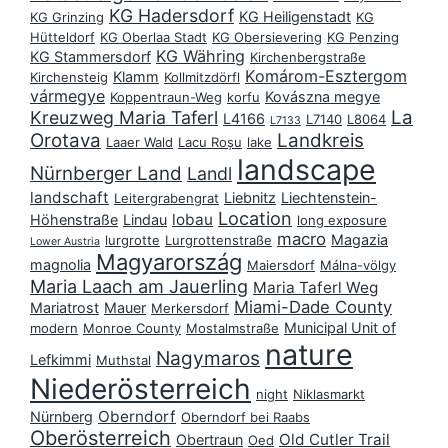
KG Hadersdorf
KG Heiligenstadt
KG Grinzing
KG
Hütteldorf
KG Oberlaa Stadt
KG Obersievering
KG Penzing
KG Währing
KG Stammersdorf
Kirchenbergstraße
Komárom-Esztergom
Klamm
Kirchensteig
Kollmitzdörfl
vármegye
Kovászna megye
Koppentraun-Weg
korfu
La
Kreuzweg Maria Taferl
L4166
L7140
L8064
L7133
Orotava
Landkreis
Laaer Wald
Lacu Roșu
lake
landscape
Nürnberger Land
Landl
landschaft
Liebnitz
Liechtenstein-
Leitergrabengrat
Location
lobau
Höhenstraße
Lindau
long exposure
macro
Magazia
lurgrotte
Lurgrottenstraße
Lower Austria
Magyarország
magnolia
Maiersdorf
Málna-völgy
Maria Laach am Jauerling
Maria Taferl Weg
Miami-Dade County
Mariatrost
Mauer
Merkersdorf
Municipal Unit of
modern
Monroe County
Mostalmstraße
nature
Nagymaros
Lefkimmi
Muthstal
Niederösterreich
night
Niklasmarkt
Oberndorf
Nürnberg
Oberndorf bei Raabs
Oberösterreich
Old Cutler Trail
Obertraun
Oed