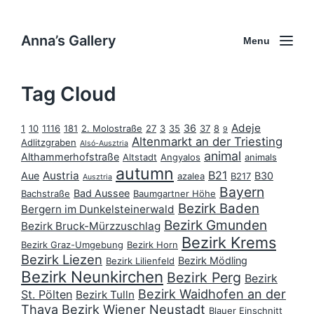
Anna’s Gallery
Menu
Tag Cloud
Adeje
36
1
10
1116
181
2. Molostraße
27
3
35
37
8
9
Altenmarkt an der Triesting
Adlitzgraben
Alsó-Ausztria
animal
Althammerhofstraße
Altstadt
Angyalos
animals
autumn
B21
Austria
Aue
B30
azalea
B217
Ausztria
Bayern
Bad Aussee
Bachstraße
Baumgartner Höhe
Bezirk Baden
Bergern im Dunkelsteinerwald
Bezirk Gmunden
Bezirk Bruck-Mürzzuschlag
Bezirk Krems
Bezirk Graz-Umgebung
Bezirk Horn
Bezirk Liezen
Bezirk Mödling
Bezirk Lilienfeld
Bezirk Neunkirchen
Bezirk Perg
Bezirk
Bezirk Waidhofen an der
St. Pölten
Bezirk Tulln
Thaya
Bezirk Wiener Neustadt
Blauer Einschnitt