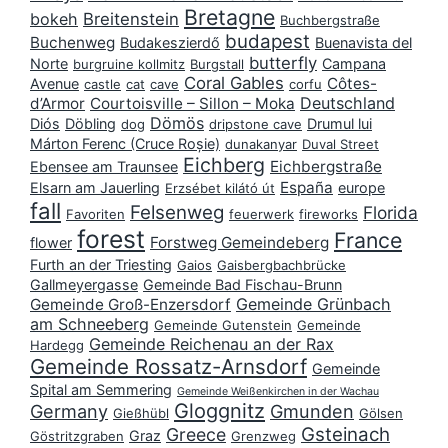
Bretagne
bokeh
Breitenstein
Buchbergstraße
budapest
Buchenweg
Budakeszierdő
Buenavista del
butterfly
Norte
Campana
burgruine kollmitz
Burgstall
Coral Gables
Côtes-
Avenue
castle
cat
cave
corfu
Deutschland
d’Armor
Courtoisville – Sillon – Moka
Dömös
Diós
Döbling
Drumul lui
dog
dripstone cave
Márton Ferenc (Cruce Roșie)
dunakanyar
Duval Street
Eichberg
Eichbergstraße
Ebensee am Traunsee
España
Elsarn am Jauerling
europe
Erzsébet kilátó út
fall
Felsenweg
Florida
Favoriten
feuerwerk
fireworks
forest
France
Forstweg Gemeindeberg
flower
Furth an der Triesting
Gaios
Gaisbergbachbrücke
Gallmeyergasse
Gemeinde Bad Fischau-Brunn
Gemeinde Grünbach
Gemeinde Groß-Enzersdorf
am Schneeberg
Gemeinde Gutenstein
Gemeinde
Gemeinde Reichenau an der Rax
Hardegg
Gemeinde Rossatz-Arnsdorf
Gemeinde
Spital am Semmering
Gemeinde Weißenkirchen in der Wachau
Gloggnitz
Germany
Gmunden
Gießhübl
Gölsen
Gsteinach
Greece
Graz
Göstritzgraben
Grenzweg