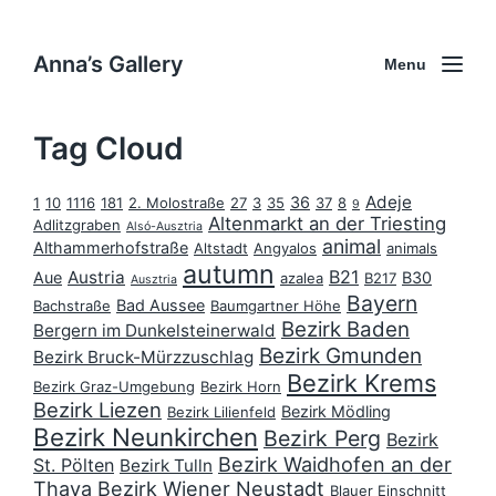
Anna’s Gallery
Menu
Tag Cloud
Adeje
36
1
10
1116
181
2. Molostraße
27
3
35
37
8
9
Altenmarkt an der Triesting
Adlitzgraben
Alsó-Ausztria
animal
Althammerhofstraße
Altstadt
Angyalos
animals
autumn
B21
Austria
Aue
B30
azalea
B217
Ausztria
Bayern
Bad Aussee
Bachstraße
Baumgartner Höhe
Bezirk Baden
Bergern im Dunkelsteinerwald
Bezirk Gmunden
Bezirk Bruck-Mürzzuschlag
Bezirk Krems
Bezirk Graz-Umgebung
Bezirk Horn
Bezirk Liezen
Bezirk Mödling
Bezirk Lilienfeld
Bezirk Neunkirchen
Bezirk Perg
Bezirk
Bezirk Waidhofen an der
St. Pölten
Bezirk Tulln
Thaya
Bezirk Wiener Neustadt
Blauer Einschnitt