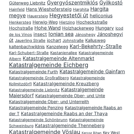
Gyergyószentmiklós
Gyilkostó
Güterweg Liebnitz
Hargita
Hans Wieshofersteig
Hainfeld
Harghita
Hegyestetői út
megye
heliconius
Hauersteig
Herwig-Weg
Hocheckstraße
Henkersteg
Hietzing
Hohe Wand
Hungary
Hochstraße
Holzhackerweg
Icod
Ionian sea
Jánoshegyi
insect
de los Vinos
Jánoshegy
út
jochart
Kallusweg
Jauerling Straße
Johnstraße
Karl-Bekehrty-Straße
kaltenbachwildnis
Kanzelweg
Karl-Schubert-Straße
Kastanienallee
Katastralgemeinde
Katastralgemeinde Altenmarkt
Albern
Katastralgemeinde Eichberg
Katastralgemeinde Gainfarn
Katastralgemeinde Furth
Katastralgemeinde Großraßberg
Katastralgemeinde
Katastralgemeinde Kreuzberg
Kollmitzdörfl
Katastralgemeinde
Katastralgemeinde Liebnitz
Maiersdorf
Katastralgemeinde Ober- und Unte
Katastralgemeinde Ober- und Unterreith
Katastralgemeinde Penzing
Katastralgemeinde Raabs an
Katastralgemeinde Raabs an der Thaya
der T
Katastralgemeinde Schönbrunn
Katastralgemeinde
Katastralgemeinde Thenneberg
Schweinburg
Katastralgemeinde Vöslau
Key West
Kercoz Bihan