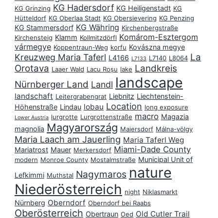
KG Hadersdorf
KG Heiligenstadt
KG Grinzing
KG
Hütteldorf
KG Oberlaa Stadt
KG Obersievering
KG Penzing
KG Währing
KG Stammersdorf
Kirchenbergstraße
Komárom-Esztergom
Klamm
Kirchensteig
Kollmitzdörfl
vármegye
Kovászna megye
Koppentraun-Weg
korfu
La
Kreuzweg Maria Taferl
L4166
L7140
L8064
L7133
Orotava
Landkreis
Laaer Wald
Lacu Roșu
lake
landscape
Nürnberger Land
Landl
landschaft
Liebnitz
Liechtenstein-
Leitergrabengrat
Location
lobau
Höhenstraße
Lindau
long exposure
macro
Magazia
lurgrotte
Lurgrottenstraße
Lower Austria
Magyarország
magnolia
Maiersdorf
Málna-völgy
Maria Laach am Jauerling
Maria Taferl Weg
Miami-Dade County
Mariatrost
Mauer
Merkersdorf
Municipal Unit of
modern
Monroe County
Mostalmstraße
nature
Nagymaros
Lefkimmi
Muthstal
Niederösterreich
night
Niklasmarkt
Oberndorf
Nürnberg
Oberndorf bei Raabs
Oberösterreich
Old Cutler Trail
Obertraun
Oed