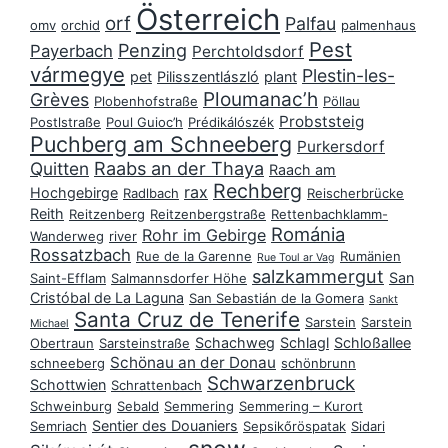
Österreich
orf
Palfau
omv
orchid
palmenhaus
Pest
Penzing
Payerbach
Perchtoldsdorf
vármegye
Plestin-les-
pet
Pilisszentlászló
plant
Ploumanac’h
Grèves
Plobenhofstraße
Pöllau
Probststeig
Postlstraße
Poul Guioc’h
Prédikálószék
Puchberg am Schneeberg
Purkersdorf
Raabs an der Thaya
Quitten
Raach am
Rechberg
rax
Hochgebirge
Radlbach
Reischerbrücke
Reith
Reitzenberg
Reitzenbergstraße
Rettenbachklamm-
Románia
Rohr im Gebirge
Wanderweg
river
Rossatzbach
Rue de la Garenne
Rumänien
Rue Toul ar Vag
salzkammergut
San
Saint-Efflam
Salmannsdorfer Höhe
Cristóbal de La Laguna
San Sebastián de la Gomera
Sankt
Santa Cruz de Tenerife
Sarstein
Sarstein
Michael
Schachweg
Schlagl
Schloßallee
Obertraun
Sarsteinstraße
Schönau an der Donau
schneeberg
schönbrunn
Schwarzenbruck
Schottwien
Schrattenbach
Schweinburg
Sebald
Semmering
Semmering – Kurort
Sentier des Douaniers
Semriach
Sepsikőröspatak
Sidari