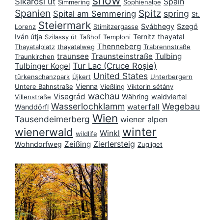
snow
Sikárosi út
Spain
Simmering
Sophienalpe
Spanien
Spitz
spring
Spital am Semmering
St.
Steiermark
Svábhegy
Szegő
Lorenz
Stimitzergasse
Iván útja
Ternitz
thayatal
Szilassy út
Taßhof
Temploni
Thenneberg
Thayatalplatz
thayatalweg
Trabrennstraße
traunsee
Traunsteinstraße
Tulbing
Traunkirchen
Tur Lac (Cruce Roșie)
Tulbinger Kogel
United States
türkenschanzpark
Újkert
Unterbergern
Vienna
Untere Bahnstraße
Vießling
Viktorin sétány
wachau
Visegrád
Währing
waldviertel
Villenstraße
Wasserlochklamm
Wegebau
waterfall
Wanddörfl
Wien
Tausendeimerberg
wiener alpen
winter
wienerwald
Winkl
wildlife
Zierlersteig
Zeißing
Wohndorfweg
Zugliget