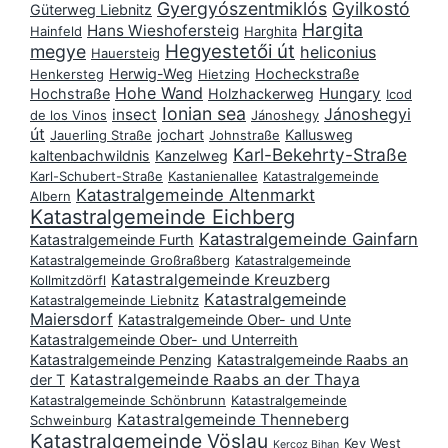
Gyergyószentmiklós
Gyilkostó
Güterweg Liebnitz
Hargita
Hans Wieshofersteig
Hainfeld
Harghita
Hegyestetői út
megye
heliconius
Hauersteig
Herwig-Weg
Hocheckstraße
Henkersteg
Hietzing
Hohe Wand
Hungary
Hochstraße
Holzhackerweg
Icod
Ionian sea
Jánoshegyi
insect
de los Vinos
Jánoshegy
út
jochart
Kallusweg
Jauerling Straße
Johnstraße
Karl-Bekehrty-Straße
kaltenbachwildnis
Kanzelweg
Karl-Schubert-Straße
Kastanienallee
Katastralgemeinde
Katastralgemeinde Altenmarkt
Albern
Katastralgemeinde Eichberg
Katastralgemeinde Gainfarn
Katastralgemeinde Furth
Katastralgemeinde Großraßberg
Katastralgemeinde
Katastralgemeinde Kreuzberg
Kollmitzdörfl
Katastralgemeinde
Katastralgemeinde Liebnitz
Maiersdorf
Katastralgemeinde Ober- und Unte
Katastralgemeinde Ober- und Unterreith
Katastralgemeinde Penzing
Katastralgemeinde Raabs an
Katastralgemeinde Raabs an der Thaya
der T
Katastralgemeinde Schönbrunn
Katastralgemeinde
Katastralgemeinde Thenneberg
Schweinburg
Katastralgemeinde Vöslau
Key West
Kercoz Bihan