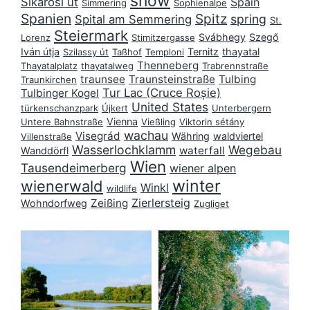
snow
Sikárosi út
Spain
Simmering
Sophienalpe
Spanien
Spitz
spring
Spital am Semmering
St.
Steiermark
Svábhegy
Szegő
Lorenz
Stimitzergasse
Iván útja
Ternitz
thayatal
Szilassy út
Taßhof
Temploni
Thenneberg
Thayatalplatz
thayatalweg
Trabrennstraße
traunsee
Traunsteinstraße
Tulbing
Traunkirchen
Tur Lac (Cruce Roșie)
Tulbinger Kogel
United States
türkenschanzpark
Újkert
Unterbergern
Vienna
Untere Bahnstraße
Vießling
Viktorin sétány
wachau
Visegrád
Währing
waldviertel
Villenstraße
Wasserlochklamm
Wegebau
waterfall
Wanddörfl
Wien
Tausendeimerberg
wiener alpen
winter
wienerwald
Winkl
wildlife
Zierlersteig
Zeißing
Wohndorfweg
Zugliget