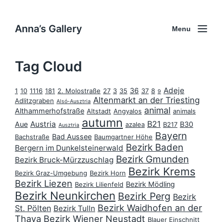
Anna’s Gallery
Menu
Tag Cloud
Adeje
36
1
10
1116
181
2. Molostraße
27
3
35
37
8
9
Altenmarkt an der Triesting
Adlitzgraben
Alsó-Ausztria
animal
Althammerhofstraße
Altstadt
Angyalos
animals
autumn
B21
Austria
Aue
B30
azalea
B217
Ausztria
Bayern
Bad Aussee
Bachstraße
Baumgartner Höhe
Bezirk Baden
Bergern im Dunkelsteinerwald
Bezirk Gmunden
Bezirk Bruck-Mürzzuschlag
Bezirk Krems
Bezirk Graz-Umgebung
Bezirk Horn
Bezirk Liezen
Bezirk Mödling
Bezirk Lilienfeld
Bezirk Neunkirchen
Bezirk Perg
Bezirk
Bezirk Waidhofen an der
St. Pölten
Bezirk Tulln
Thaya
Bezirk Wiener Neustadt
Blauer Einschnitt