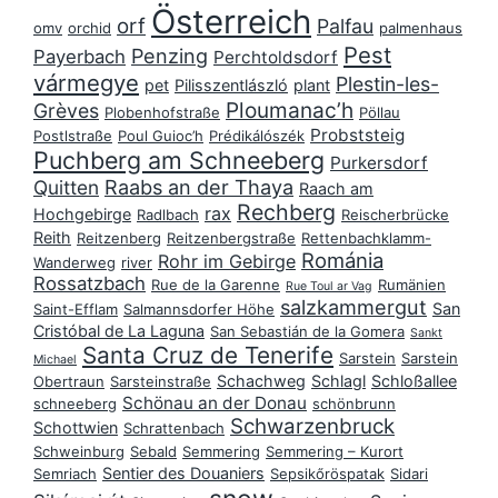
Österreich
orf
Palfau
omv
orchid
palmenhaus
Pest
Penzing
Payerbach
Perchtoldsdorf
vármegye
Plestin-les-
pet
Pilisszentlászló
plant
Ploumanac’h
Grèves
Plobenhofstraße
Pöllau
Probststeig
Postlstraße
Poul Guioc’h
Prédikálószék
Puchberg am Schneeberg
Purkersdorf
Raabs an der Thaya
Quitten
Raach am
Rechberg
rax
Hochgebirge
Radlbach
Reischerbrücke
Reith
Reitzenberg
Reitzenbergstraße
Rettenbachklamm-
Románia
Rohr im Gebirge
Wanderweg
river
Rossatzbach
Rue de la Garenne
Rumänien
Rue Toul ar Vag
salzkammergut
San
Saint-Efflam
Salmannsdorfer Höhe
Cristóbal de La Laguna
San Sebastián de la Gomera
Sankt
Santa Cruz de Tenerife
Sarstein
Sarstein
Michael
Schachweg
Schlagl
Schloßallee
Obertraun
Sarsteinstraße
Schönau an der Donau
schneeberg
schönbrunn
Schwarzenbruck
Schottwien
Schrattenbach
Schweinburg
Sebald
Semmering
Semmering – Kurort
Sentier des Douaniers
Semriach
Sepsikőröspatak
Sidari