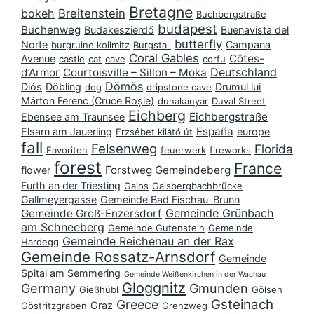
Bretagne
bokeh
Breitenstein
Buchbergstraße
budapest
Buchenweg
Budakeszierdő
Buenavista del
butterfly
Norte
Campana
burgruine kollmitz
Burgstall
Coral Gables
Côtes-
Avenue
castle
cat
cave
corfu
Deutschland
d’Armor
Courtoisville – Sillon – Moka
Dömös
Diós
Döbling
Drumul lui
dog
dripstone cave
Márton Ferenc (Cruce Roșie)
dunakanyar
Duval Street
Eichberg
Eichbergstraße
Ebensee am Traunsee
España
Elsarn am Jauerling
europe
Erzsébet kilátó út
fall
Felsenweg
Florida
Favoriten
feuerwerk
fireworks
forest
France
Forstweg Gemeindeberg
flower
Furth an der Triesting
Gaios
Gaisbergbachbrücke
Gallmeyergasse
Gemeinde Bad Fischau-Brunn
Gemeinde Grünbach
Gemeinde Groß-Enzersdorf
am Schneeberg
Gemeinde Gutenstein
Gemeinde
Gemeinde Reichenau an der Rax
Hardegg
Gemeinde Rossatz-Arnsdorf
Gemeinde
Spital am Semmering
Gemeinde Weißenkirchen in der Wachau
Gloggnitz
Germany
Gmunden
Gießhübl
Gölsen
Gsteinach
Greece
Graz
Göstritzgraben
Grenzweg