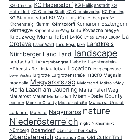
KG Hadersdorf
KG Heiligenstadt
KG Grinzing
KG
Hütteldorf
KG Oberlaa Stadt
KG Obersievering
KG Penzing
KG Währing
KG Stammersdorf
Kirchenbergstraße
Komárom-Esztergom
Klamm
Kirchensteig
Kollmitzdörfl
vármegye
Kovászna megye
Koppentraun-Weg
korfu
La
Kreuzweg Maria Taferl
L4166
L7140
L8064
L7133
Orotava
Landkreis
Laaer Wald
Lacu Roșu
lake
landscape
Nürnberger Land
Landl
landschaft
Liebnitz
Liechtenstein-
Leitergrabengrat
Location
lobau
Höhenstraße
Lindau
long exposure
macro
Magazia
lurgrotte
Lurgrottenstraße
Lower Austria
Magyarország
magnolia
Maiersdorf
Málna-völgy
Maria Laach am Jauerling
Maria Taferl Weg
Miami-Dade County
Mariatrost
Mauer
Merkersdorf
Municipal Unit of
modern
Monroe County
Mostalmstraße
nature
Nagymaros
Lefkimmi
Muthstal
Niederösterreich
night
Niklasmarkt
Oberndorf
Nürnberg
Oberndorf bei Raabs
Oberösterreich
Old Cutler Trail
Obertraun
Oed