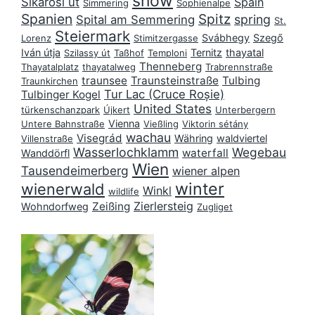
snow
Sikárosi út
Spain
Simmering
Sophienalpe
Spanien
Spitz
spring
Spital am Semmering
St.
Steiermark
Svábhegy
Szegő
Lorenz
Stimitzergasse
Iván útja
Ternitz
thayatal
Szilassy út
Taßhof
Temploni
Thenneberg
Thayatalplatz
thayatalweg
Trabrennstraße
traunsee
Traunsteinstraße
Tulbing
Traunkirchen
Tur Lac (Cruce Roșie)
Tulbinger Kogel
United States
türkenschanzpark
Újkert
Unterbergern
Vienna
Untere Bahnstraße
Vießling
Viktorin sétány
wachau
Visegrád
Währing
waldviertel
Villenstraße
Wasserlochklamm
Wegebau
waterfall
Wanddörfl
Wien
Tausendeimerberg
wiener alpen
winter
wienerwald
Winkl
wildlife
Zierlersteig
Zeißing
Wohndorfweg
Zugliget