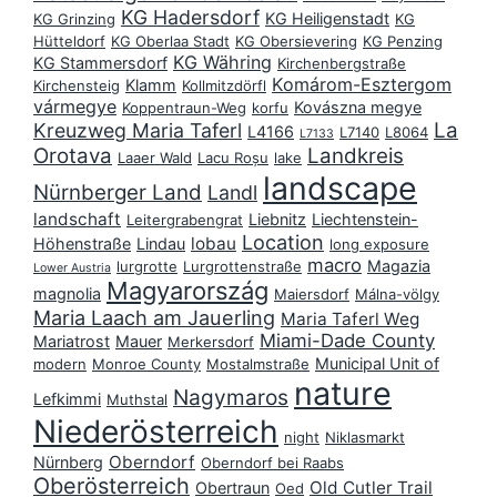
KG Hadersdorf
KG Heiligenstadt
KG Grinzing
KG
Hütteldorf
KG Oberlaa Stadt
KG Obersievering
KG Penzing
KG Währing
KG Stammersdorf
Kirchenbergstraße
Komárom-Esztergom
Klamm
Kirchensteig
Kollmitzdörfl
vármegye
Kovászna megye
Koppentraun-Weg
korfu
La
Kreuzweg Maria Taferl
L4166
L7140
L8064
L7133
Orotava
Landkreis
Laaer Wald
Lacu Roșu
lake
landscape
Nürnberger Land
Landl
landschaft
Liebnitz
Liechtenstein-
Leitergrabengrat
Location
lobau
Höhenstraße
Lindau
long exposure
macro
Magazia
lurgrotte
Lurgrottenstraße
Lower Austria
Magyarország
magnolia
Maiersdorf
Málna-völgy
Maria Laach am Jauerling
Maria Taferl Weg
Miami-Dade County
Mariatrost
Mauer
Merkersdorf
Municipal Unit of
modern
Monroe County
Mostalmstraße
nature
Nagymaros
Lefkimmi
Muthstal
Niederösterreich
night
Niklasmarkt
Oberndorf
Nürnberg
Oberndorf bei Raabs
Oberösterreich
Old Cutler Trail
Obertraun
Oed