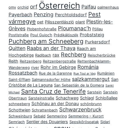
Österreich
orf
Palfau
omv
orchid
palmenhaus
Pest
Penzing
Payerbach
Perchtoldsdorf
vármegye
Plestin-les-
pet
Pilisszentlászló
plant
Ploumanac’h
Grèves
Plobenhofstraße
Pöllau
Probststeig
Postlstraße
Poul Guioc’h
Prédikálószék
Puchberg am Schneeberg
Purkersdorf
Raabs an der Thaya
Quitten
Raach am
Rechberg
rax
Hochgebirge
Radlbach
Reischerbrücke
Reith
Reitzenberg
Reitzenbergstraße
Rettenbachklamm-
Románia
Rohr im Gebirge
Wanderweg
river
Rossatzbach
Rue de la Garenne
Rumänien
Rue Toul ar Vag
salzkammergut
San
Saint-Efflam
Salmannsdorfer Höhe
Cristóbal de La Laguna
San Sebastián de la Gomera
Sankt
Santa Cruz de Tenerife
Sarstein
Sarstein
Michael
Schachweg
Schlagl
Schloßallee
Obertraun
Sarsteinstraße
Schönau an der Donau
schneeberg
schönbrunn
Schwarzenbruck
Schottwien
Schrattenbach
Schweinburg
Sebald
Semmering
Semmering – Kurort
Sentier des Douaniers
Semriach
Sepsikőröspatak
Sidari