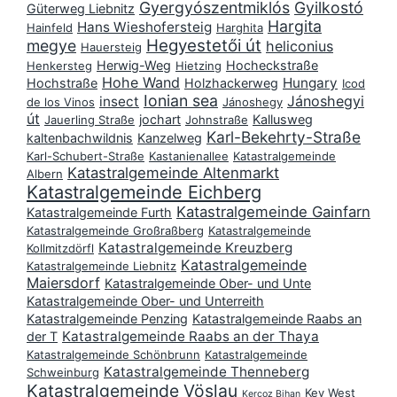
Gyergyószentmiklós
Gyilkostó
Güterweg Liebnitz
Hargita
Hans Wieshofersteig
Hainfeld
Harghita
Hegyestetői út
megye
heliconius
Hauersteig
Herwig-Weg
Hocheckstraße
Henkersteg
Hietzing
Hohe Wand
Hungary
Hochstraße
Holzhackerweg
Icod
Ionian sea
Jánoshegyi
insect
de los Vinos
Jánoshegy
út
jochart
Kallusweg
Jauerling Straße
Johnstraße
Karl-Bekehrty-Straße
kaltenbachwildnis
Kanzelweg
Karl-Schubert-Straße
Kastanienallee
Katastralgemeinde
Katastralgemeinde Altenmarkt
Albern
Katastralgemeinde Eichberg
Katastralgemeinde Gainfarn
Katastralgemeinde Furth
Katastralgemeinde Großraßberg
Katastralgemeinde
Katastralgemeinde Kreuzberg
Kollmitzdörfl
Katastralgemeinde
Katastralgemeinde Liebnitz
Maiersdorf
Katastralgemeinde Ober- und Unte
Katastralgemeinde Ober- und Unterreith
Katastralgemeinde Penzing
Katastralgemeinde Raabs an
Katastralgemeinde Raabs an der Thaya
der T
Katastralgemeinde Schönbrunn
Katastralgemeinde
Katastralgemeinde Thenneberg
Schweinburg
Katastralgemeinde Vöslau
Key West
Kercoz Bihan