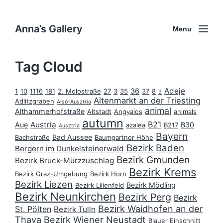
Anna’s Gallery
Menu
Tag Cloud
Adeje
36
1
10
1116
181
2. Molostraße
27
3
35
37
8
9
Altenmarkt an der Triesting
Adlitzgraben
Alsó-Ausztria
animal
Althammerhofstraße
Altstadt
Angyalos
animals
autumn
B21
Austria
Aue
B30
azalea
B217
Ausztria
Bayern
Bad Aussee
Bachstraße
Baumgartner Höhe
Bezirk Baden
Bergern im Dunkelsteinerwald
Bezirk Gmunden
Bezirk Bruck-Mürzzuschlag
Bezirk Krems
Bezirk Graz-Umgebung
Bezirk Horn
Bezirk Liezen
Bezirk Mödling
Bezirk Lilienfeld
Bezirk Neunkirchen
Bezirk Perg
Bezirk
Bezirk Waidhofen an der
St. Pölten
Bezirk Tulln
Thaya
Bezirk Wiener Neustadt
Blauer Einschnitt