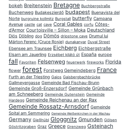
Bretagne
bokeh
Breitenstein
Buchbergstraße
budapest
Buchenweg
Budakeszierdő
Buenavista del
butterfly
Norte
Campana
burgruine kollmitz
Burgstall
Coral Gables
Côtes-
Avenue
castle
cat
cave
corfu
Deutschland
d’Armor
Courtoisville – Sillon – Moka
Dömös
Diós
Döbling
Drumul lui
dog
dripstone cave
Márton Ferenc (Cruce Roșie)
dunakanyar
Duval Street
Eichberg
Eichbergstraße
Ebensee am Traunsee
España
Elsarn am Jauerling
europe
Erzsébet kilátó út
fall
Felsenweg
Florida
Favoriten
feuerwerk
fireworks
forest
France
Forstweg Gemeindeberg
flower
Furth an der Triesting
Gaios
Gaisbergbachbrücke
Gallmeyergasse
Gemeinde Bad Fischau-Brunn
Gemeinde Grünbach
Gemeinde Groß-Enzersdorf
am Schneeberg
Gemeinde Gutenstein
Gemeinde
Gemeinde Reichenau an der Rax
Hardegg
Gemeinde Rossatz-Arnsdorf
Gemeinde
Spital am Semmering
Gemeinde Weißenkirchen in der Wachau
Gloggnitz
Germany
Gmunden
Gießhübl
Gölsen
Gsteinach
Greece
Graz
Göstritzgraben
Grenzweg