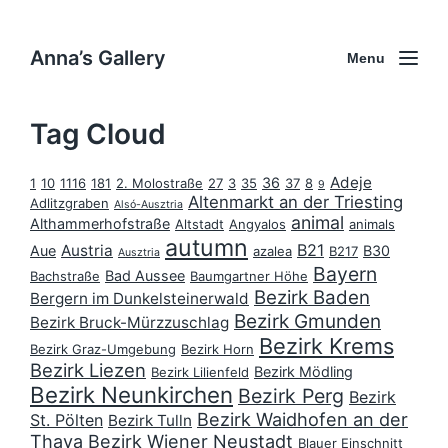
Anna’s Gallery
Menu
Tag Cloud
Adeje
36
1
10
1116
181
2. Molostraße
27
3
35
37
8
9
Altenmarkt an der Triesting
Adlitzgraben
Alsó-Ausztria
animal
Althammerhofstraße
Altstadt
Angyalos
animals
autumn
B21
Austria
Aue
B30
azalea
B217
Ausztria
Bayern
Bad Aussee
Bachstraße
Baumgartner Höhe
Bezirk Baden
Bergern im Dunkelsteinerwald
Bezirk Gmunden
Bezirk Bruck-Mürzzuschlag
Bezirk Krems
Bezirk Graz-Umgebung
Bezirk Horn
Bezirk Liezen
Bezirk Mödling
Bezirk Lilienfeld
Bezirk Neunkirchen
Bezirk Perg
Bezirk
Bezirk Waidhofen an der
St. Pölten
Bezirk Tulln
Thaya
Bezirk Wiener Neustadt
Blauer Einschnitt