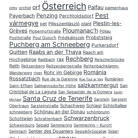
Österreich
orf
Palfau
omv
orchid
palmenhaus
Pest
Penzing
Payerbach
Perchtoldsdorf
vármegye
Plestin-les-
pet
Pilisszentlászló
plant
Ploumanac’h
Grèves
Plobenhofstraße
Pöllau
Probststeig
Postlstraße
Poul Guioc’h
Prédikálószék
Puchberg am Schneeberg
Purkersdorf
Raabs an der Thaya
Quitten
Raach am
Rechberg
rax
Hochgebirge
Radlbach
Reischerbrücke
Reith
Reitzenberg
Reitzenbergstraße
Rettenbachklamm-
Románia
Rohr im Gebirge
Wanderweg
river
Rossatzbach
Rue de la Garenne
Rumänien
Rue Toul ar Vag
salzkammergut
San
Saint-Efflam
Salmannsdorfer Höhe
Cristóbal de La Laguna
San Sebastián de la Gomera
Sankt
Santa Cruz de Tenerife
Sarstein
Sarstein
Michael
Schachweg
Schlagl
Schloßallee
Obertraun
Sarsteinstraße
Schönau an der Donau
schneeberg
schönbrunn
Schwarzenbruck
Schottwien
Schrattenbach
Schweinburg
Sebald
Semmering
Semmering – Kurort
Sentier des Douaniers
Semriach
Sepsikőröspatak
Sidari