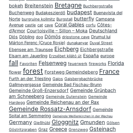
Bretagne
bokeh
Breitenstein
Buchbergstraße
budapest
Buchenweg
Budakeszierdő
Buenavista del
butterfly
Norte
Campana
burgruine kollmitz
Burgstall
Coral Gables
Côtes-
Avenue
castle
cat
cave
corfu
Deutschland
d’Armor
Courtoisville – Sillon – Moka
Dömös
Diós
Döbling
Drumul lui
dog
dripstone cave
Márton Ferenc (Cruce Roșie)
dunakanyar
Duval Street
Eichberg
Eichbergstraße
Ebensee am Traunsee
España
Elsarn am Jauerling
europe
Erzsébet kilátó út
fall
Felsenweg
Florida
Favoriten
feuerwerk
fireworks
forest
France
Forstweg Gemeindeberg
flower
Furth an der Triesting
Gaios
Gaisbergbachbrücke
Gallmeyergasse
Gemeinde Bad Fischau-Brunn
Gemeinde Grünbach
Gemeinde Groß-Enzersdorf
am Schneeberg
Gemeinde Gutenstein
Gemeinde
Gemeinde Reichenau an der Rax
Hardegg
Gemeinde Rossatz-Arnsdorf
Gemeinde
Spital am Semmering
Gemeinde Weißenkirchen in der Wachau
Gloggnitz
Germany
Gmunden
Gießhübl
Gölsen
Gsteinach
Greece
Graz
Göstritzgraben
Grenzweg