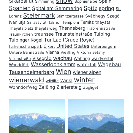
snow
Sikárosi út
Spain
Simmering
Sophienalpe
Spanien
Spitz
spring
Spital am Semmering
St.
Steiermark
Svábhegy
Szegő
Lorenz
Stimitzergasse
Iván útja
Ternitz
thayatal
Szilassy út
Taßhof
Temploni
Thenneberg
Thayatalplatz
thayatalweg
Trabrennstraße
traunsee
Traunsteinstraße
Tulbing
Traunkirchen
Tur Lac (Cruce Roșie)
Tulbinger Kogel
United States
türkenschanzpark
Újkert
Unterbergern
Vienna
Untere Bahnstraße
Vießling
Viktorin sétány
wachau
Visegrád
Währing
waldviertel
Villenstraße
Wasserlochklamm
Wegebau
waterfall
Wanddörfl
Wien
Tausendeimerberg
wiener alpen
winter
wienerwald
Winkl
wildlife
Zierlersteig
Zeißing
Wohndorfweg
Zugliget