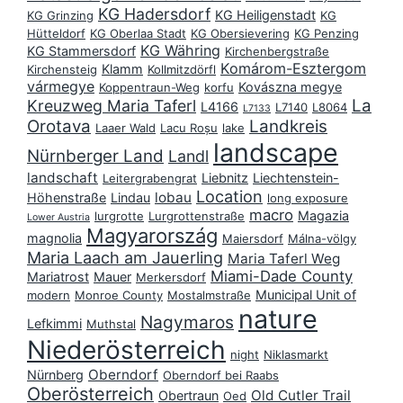
KG Hadersdorf
KG Heiligenstadt
KG Grinzing
KG
Hütteldorf
KG Oberlaa Stadt
KG Obersievering
KG Penzing
KG Währing
KG Stammersdorf
Kirchenbergstraße
Komárom-Esztergom
Klamm
Kirchensteig
Kollmitzdörfl
vármegye
Kovászna megye
Koppentraun-Weg
korfu
La
Kreuzweg Maria Taferl
L4166
L7140
L8064
L7133
Orotava
Landkreis
Laaer Wald
Lacu Roșu
lake
landscape
Nürnberger Land
Landl
landschaft
Liebnitz
Liechtenstein-
Leitergrabengrat
Location
lobau
Höhenstraße
Lindau
long exposure
macro
Magazia
lurgrotte
Lurgrottenstraße
Lower Austria
Magyarország
magnolia
Maiersdorf
Málna-völgy
Maria Laach am Jauerling
Maria Taferl Weg
Miami-Dade County
Mariatrost
Mauer
Merkersdorf
Municipal Unit of
modern
Monroe County
Mostalmstraße
nature
Nagymaros
Lefkimmi
Muthstal
Niederösterreich
night
Niklasmarkt
Oberndorf
Nürnberg
Oberndorf bei Raabs
Oberösterreich
Old Cutler Trail
Obertraun
Oed