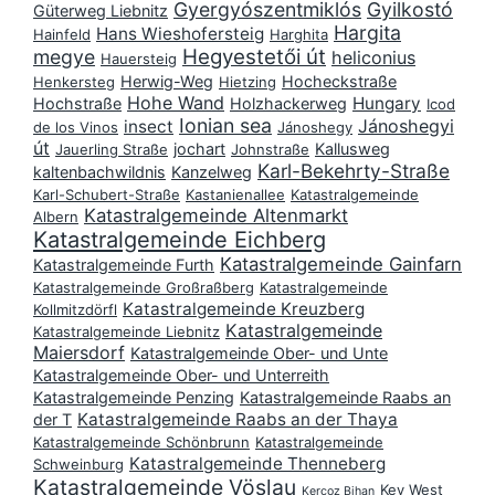
Gyergyószentmiklós
Gyilkostó
Güterweg Liebnitz
Hargita
Hans Wieshofersteig
Hainfeld
Harghita
Hegyestetői út
megye
heliconius
Hauersteig
Herwig-Weg
Hocheckstraße
Henkersteg
Hietzing
Hohe Wand
Hungary
Hochstraße
Holzhackerweg
Icod
Ionian sea
Jánoshegyi
insect
de los Vinos
Jánoshegy
út
jochart
Kallusweg
Jauerling Straße
Johnstraße
Karl-Bekehrty-Straße
kaltenbachwildnis
Kanzelweg
Karl-Schubert-Straße
Kastanienallee
Katastralgemeinde
Katastralgemeinde Altenmarkt
Albern
Katastralgemeinde Eichberg
Katastralgemeinde Gainfarn
Katastralgemeinde Furth
Katastralgemeinde Großraßberg
Katastralgemeinde
Katastralgemeinde Kreuzberg
Kollmitzdörfl
Katastralgemeinde
Katastralgemeinde Liebnitz
Maiersdorf
Katastralgemeinde Ober- und Unte
Katastralgemeinde Ober- und Unterreith
Katastralgemeinde Penzing
Katastralgemeinde Raabs an
Katastralgemeinde Raabs an der Thaya
der T
Katastralgemeinde Schönbrunn
Katastralgemeinde
Katastralgemeinde Thenneberg
Schweinburg
Katastralgemeinde Vöslau
Key West
Kercoz Bihan